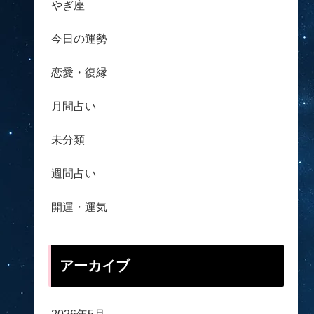
やぎ座
今日の運勢
恋愛・復縁
月間占い
未分類
週間占い
開運・運気
アーカイブ