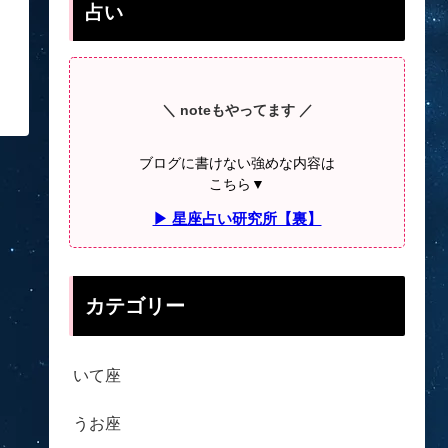
占い
＼ noteもやってます ／
ブログに書けない強めな内容は
こちら▼
▶ 星座占い研究所【裏】
カテゴリー
いて座
うお座