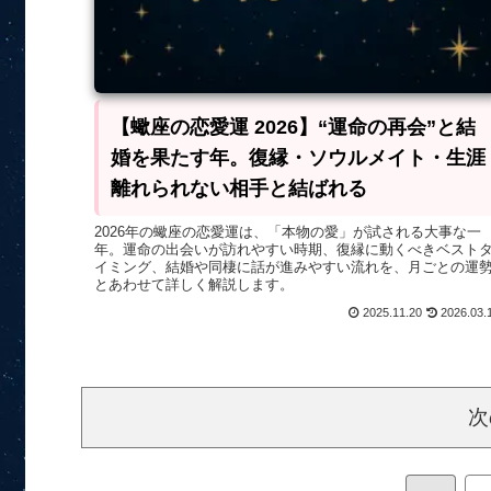
【蠍座の恋愛運 2026】“運命の再会”と結
婚を果たす年。復縁・ソウルメイト・生涯
離れられない相手と結ばれる
2026年の蠍座の恋愛運は、「本物の愛」が試される大事な一
年。運命の出会いが訪れやすい時期、復縁に動くべきベスト
イミング、結婚や同棲に話が進みやすい流れを、月ごとの運
とあわせて詳しく解説します。
2025.11.20
2026.03.
次