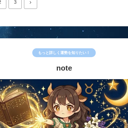
次
2
3
へ
もっと詳しく運勢を知りたい！
note