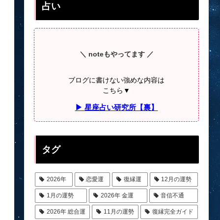
占い
＼ noteもやってます ／
ブログに書けない強めな内容は
こちら▼
▶ 星座占い研究所【裏】
タグ
2026年
恋愛運
復縁運
12月の運勢
1月の運勢
2026年 金運
音信不通
2026年 総合運
11月の運勢
復縁完全ガイド