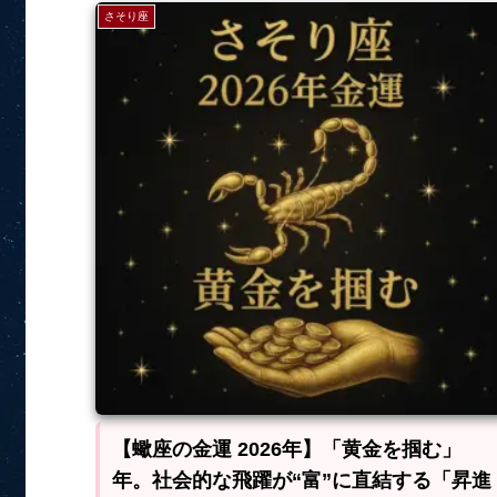
さそり座
【蠍座の金運 2026年】「黄金を掴む」
年。社会的な飛躍が“富”に直結する「昇進