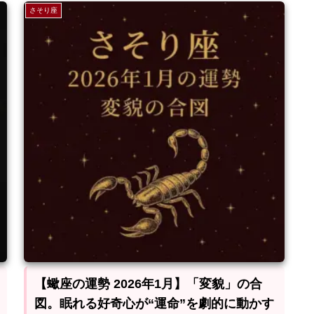
さそり座
【蠍座の運勢 2026年1月】「変貌」の合
図。眠れる好奇心が“運命”を劇的に動かす