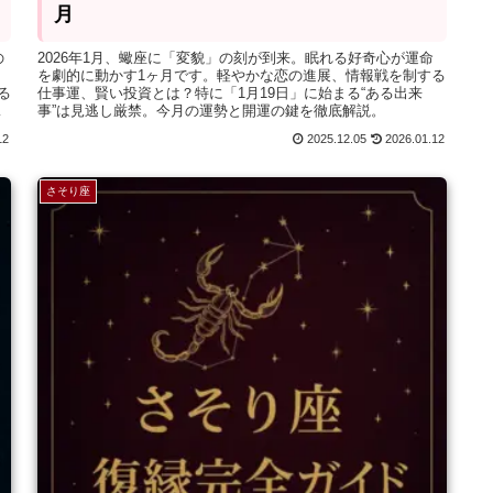
月
の
2026年1月、蠍座に「変貌」の刻が到来。眠れる好奇心が運命
ま
を劇的に動かす1ヶ月です。軽やかな恋の進展、情報戦を制する
る
仕事運、賢い投資とは？特に「1月19日」に始まる“ある出来
解
事”は見逃し厳禁。今月の運勢と開運の鍵を徹底解説。
12
2025.12.05
2026.01.12
さそり座