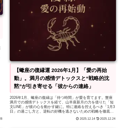
族
出
場
【蠍座の復縁運 2026年1月】「愛の再始
動」。満月の感情デトックスと“戦略的沈
黙”が引き寄せる「彼からの連絡」
2026年1月、蠍座の復縁は「待つ時間」が愛を育てます。蟹座
満月での感情デトックスを経て、山羊座新月の力を借りた「短
文LINE」が彼の心を動かす鍵に。特に連絡を控えるべき「1月3
日」の過ごし方と、逆転の好機を逃さないための戦略を徹底解
説。
28
2025.12.14
2025.12.24