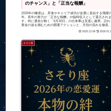
のチャンス」と「正当な報酬」
2026年の蠍座は、昇進やキャリア成功が金運に直結する飛躍
年。長年の努力が「正当な報酬」や臨時収入として還元され
す。特に運命が動く「6月30日」の出来事は見逃し厳禁。訪れ
黄金の波を掴むための開運アクションと、月別の流れを徹底
説します。
2025.12.06
2026.01.
さそり座