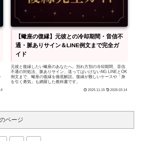
【蠍座の復縁】元彼との冷却期間・音信不
通・脈ありサイン＆LINE例文まで完全ガ
イド
元彼と復縁したい蠍座のあなたへ。別れ方別の冷却期間、音信
タ
不通の対処法、脈ありサイン、送ってはいけないNG LINEとOK
勢
例文まで、蠍座の復縁を徹底解説。復縁が難しいケースや「身
を引く勇気」も網羅した教科書です。
14
2025.11.15
2026.03.14
のページ