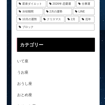
星座ダイエット
2026年 恋愛運
仕事運
冷却期間
2月の運勢
LINE
10月の運勢
クリスマス
2月
厄年
ブロック
カテゴリー
いて座
うお座
おうし座
おとめ座