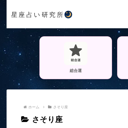
星座占い研究所
総合運
ホーム
さそり座
さそり座