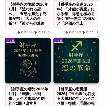
【射手座の復縁 2026年
【射手座の金運 2026
1月】「追われる恋
年】「才能が資産」に
へ」。五感を満たす充
なる年。得意を極めて
電が招く“大人の余
築く“唯一無二”の強み
裕”と「彼からの連絡」
と「評価の向上」
2025.12.14
2025.12.24
2025.12.06
2026.01.12
いて座
いて座
【射手座の運勢 2026年
【射手座の恋愛運
1月】「転機」の到
2026】“玉の輿”も狙え
来。人生の歯車が“劇
る大勝利の年。ハイス
的”に回り出す月
ペ婚・復縁・理想の相