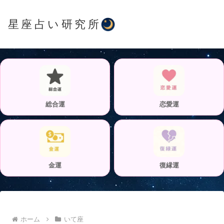
星座占い研究所
総合運
恋愛運
金運
復縁運
ホーム
いて座