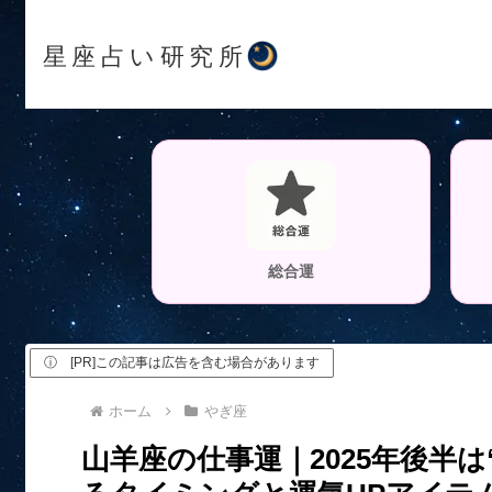
星座占い研究所
総合運
ⓘ [PR]この記事は広告を含む場合があります
ホーム
やぎ座
山羊座の仕事運｜2025年後半