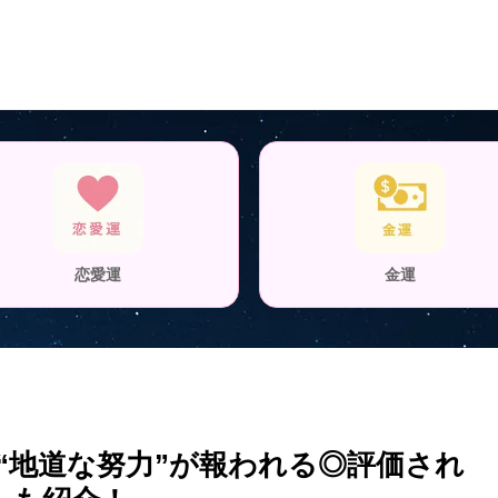
恋愛運
金運
は“地道な努力”が報われる◎評価され