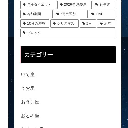
星座ダイエット
2026年 恋愛運
仕事運
冷却期間
2月の運勢
LINE
10月の運勢
クリスマス
2月
厄年
ブロック
カテゴリー
いて座
うお座
おうし座
おとめ座