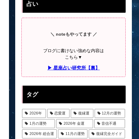
占い
＼ noteもやってます ／
ブログに書けない強めな内容は
こちら▼
▶ 星座占い研究所【裏】
タグ
2026年
恋愛運
復縁運
12月の運勢
1月の運勢
2026年 金運
音信不通
2026年 総合運
11月の運勢
復縁完全ガイド