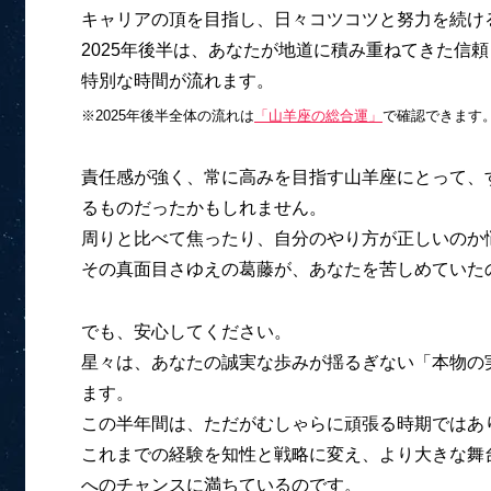
キャリアの頂を目指し、日々コツコツと努力を続け
2025年後半は、あなたが地道に積み重ねてきた信
特別な時間が流れます。
※2025年後半全体の流れは
「山羊座の総合運」
で確認できます
責任感が強く、常に高みを目指す山羊座にとって、
るものだったかもしれません。
周りと比べて焦ったり、自分のやり方が正しいのか
その真面目さゆえの葛藤が、あなたを苦しめていた
でも、安心してください。
星々は、あなたの誠実な歩みが揺るぎない「本物の
ます。
この半年間は、ただがむしゃらに頑張る時期ではあ
これまでの経験を知性と戦略に変え、より大きな舞
へのチャンスに満ちているのです。