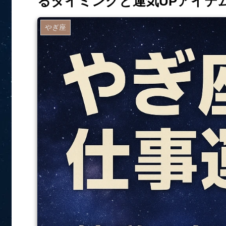
るタイミングと運気UPアイテ
やぎ座