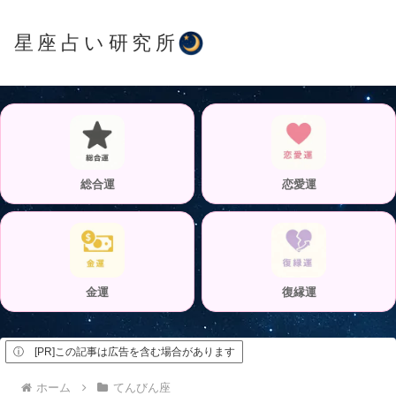
星座占い研究所
総合運
恋愛運
金運
復縁運
ⓘ [PR]この記事は広告を含む場合があります
ホーム
てんびん座