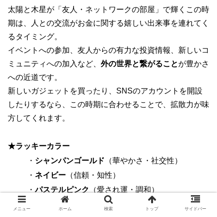
太陽と木星が「友人・ネットワークの部屋」で輝くこの時
期は、人との交流がお金に関する嬉しい出来事を連れてく
るタイミング。
イベントへの参加、友人からの有力な投資情報、新しいコ
ミュニティへの加入など、
外の世界と繋がること
が豊かさ
への近道です。
新しいガジェットを買ったり、SNSのアカウントを開設
したりするなら、この時期に合わせることで、拡散力が味
方してくれます。
★ラッキーカラー
・
シャンパンゴールド
（華やかさ・社交性）
・
ネイビー
（信頼・知性）
・
パステルピンク
（愛され運・調和）
メニュー
ホーム
検索
トップ
サイドバー