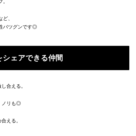
プ。
など、
性バツグンです◎
”をシェアできる仲間
激し合える。
、ノリも◎
め合える。