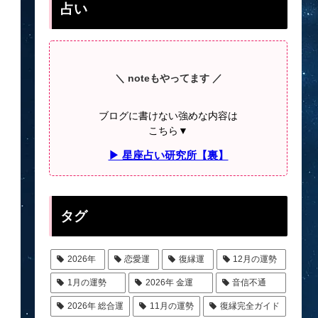
占い
＼ noteもやってます ／
ブログに書けない強めな内容は
こちら▼
▶ 星座占い研究所【裏】
タグ
2026年
恋愛運
復縁運
12月の運勢
1月の運勢
2026年 金運
音信不通
2026年 総合運
11月の運勢
復縁完全ガイド