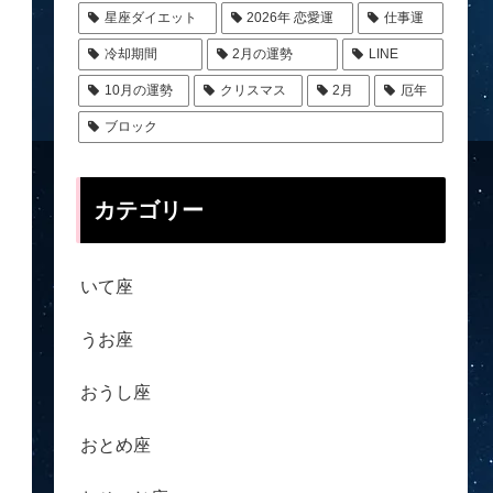
星座ダイエット
2026年 恋愛運
仕事運
冷却期間
2月の運勢
LINE
10月の運勢
クリスマス
2月
厄年
ブロック
カテゴリー
いて座
うお座
おうし座
おとめ座