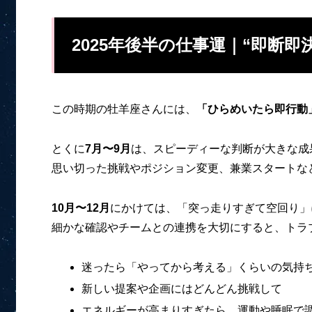
2025年後半の仕事運｜“即断即
この時期の牡羊座さんには、
「ひらめいたら即行動
とくに
7月〜9月
は、スピーディーな判断が大きな成
思い切った挑戦やポジション変更、兼業スタートな
10月〜12月
にかけては、「突っ走りすぎて空回り」
細かな確認やチームとの連携を大切にすると、トラ
迷ったら「やってから考える」くらいの気持ち
新しい提案や企画にはどんどん挑戦して
エネルギーが高まりすぎたら、運動や睡眠で