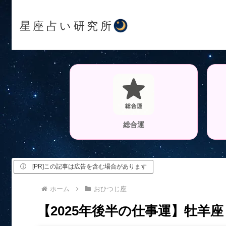
星座占い研究所
総合運
ⓘ [PR]この記事は広告を含む場合があります
ホーム
おひつじ座
【2025年後半の仕事運】牡羊