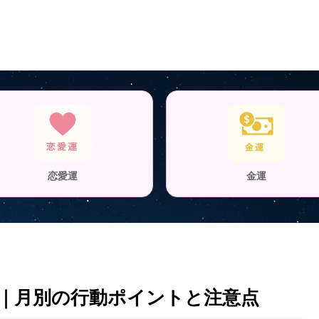
恋愛運
金運
座｜月別の行動ポイントと注意点