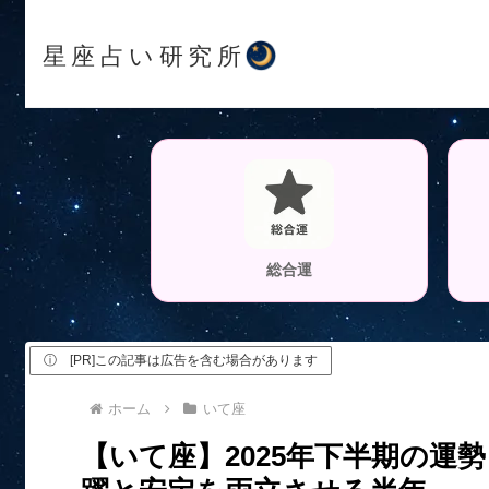
星座占い研究所
総合運
ⓘ [PR]この記事は広告を含む場合があります
ホーム
いて座
【いて座】2025年下半期の運