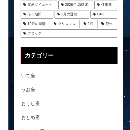
星座ダイエット
2026年 恋愛運
仕事運
冷却期間
2月の運勢
LINE
10月の運勢
クリスマス
2月
厄年
ブロック
カテゴリー
いて座
うお座
おうし座
おとめ座