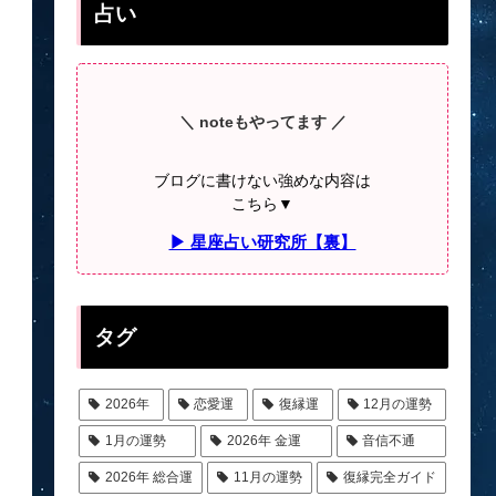
占い
＼ noteもやってます ／
ブログに書けない強めな内容は
こちら▼
▶ 星座占い研究所【裏】
タグ
2026年
恋愛運
復縁運
12月の運勢
1月の運勢
2026年 金運
音信不通
2026年 総合運
11月の運勢
復縁完全ガイド