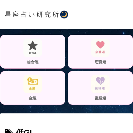
星座占い研究所
総合運
恋愛運
金運
復縁運
低GI