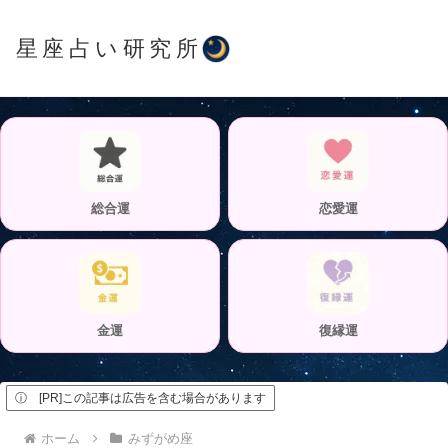
星座占い研究所
総合運
恋愛運
金運
復縁運
ⓘ [PR]この記事は広告を含む場合があります
ホーム
みずがめ座