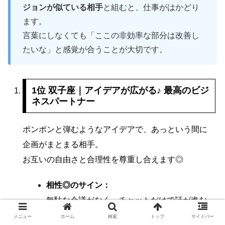
ジョンが似ている相手
と組むと、仕事がはかどり
ます。
言葉にしなくても「ここの非効率な部分は改善し
たいな」と感覚が合うことが大切です。
1位 双子座
｜アイデアが広がる♪ 最高のビジ
ネスパートナー
ポンポンと弾むようなアイデアで、あっという間に
企画がまとまる相手。
お互いの自由さと合理性を尊重し合えます◎
相性◎のサイン：
無駄な会議がなく、チャットだけで話が進む
成果を出すには：
メニュー
ホーム
検索
トップ
サイドバー