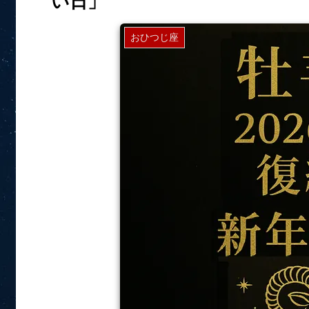
い日」
おひつじ座