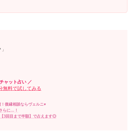
？」
単チャット占い ／
0円分無料で試してみる
績！復縁相談ならヴェルニ♥
さらに…！
【3回目まで半額】で占えます◎