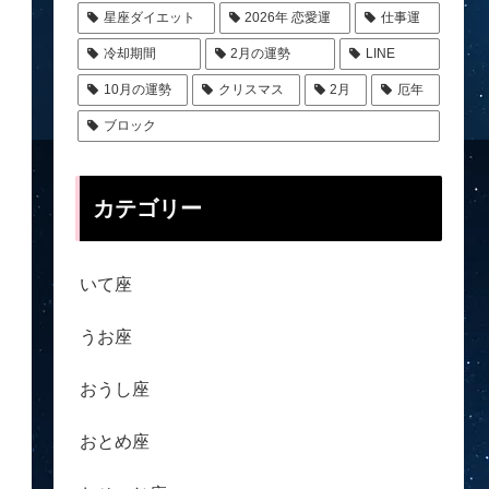
星座ダイエット
2026年 恋愛運
仕事運
冷却期間
2月の運勢
LINE
10月の運勢
クリスマス
2月
厄年
ブロック
カテゴリー
いて座
うお座
おうし座
おとめ座