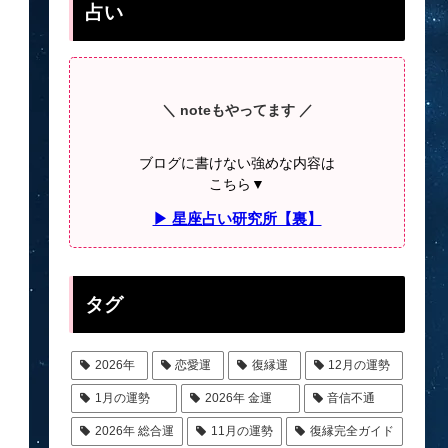
占い
＼ noteもやってます ／
ブログに書けない強めな内容は
こちら▼
▶ 星座占い研究所【裏】
タグ
2026年
恋愛運
復縁運
12月の運勢
1月の運勢
2026年 金運
音信不通
2026年 総合運
11月の運勢
復縁完全ガイド