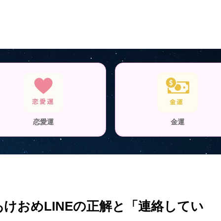
恋愛運
金運
あけおめLINEの正解と「連絡してい