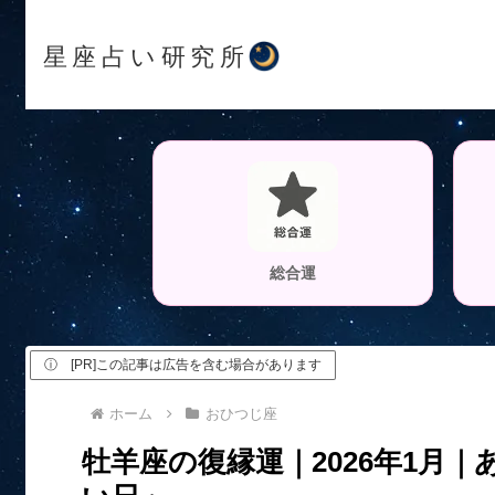
星座占い研究所
総合運
ⓘ [PR]この記事は広告を含む場合があります
ホーム
おひつじ座
牡羊座の復縁運｜2026年1月｜