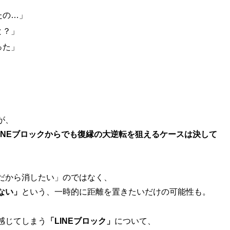
たの…」
と？」
った」
が、
LINEブロックからでも復縁の大逆転を狙えるケースは決して
だから消したい」のではなく、
ない」
という、一時的に距離を置きたいだけの可能性も。
感じてしまう
「LINEブロック」
について、