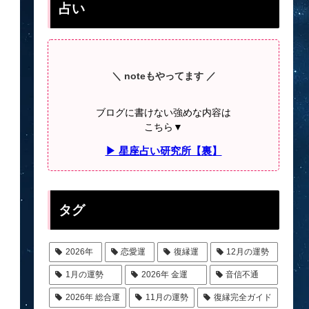
占い
＼ noteもやってます ／
ブログに書けない強めな内容は
こちら▼
▶ 星座占い研究所【裏】
タグ
2026年
恋愛運
復縁運
12月の運勢
1月の運勢
2026年 金運
音信不通
2026年 総合運
11月の運勢
復縁完全ガイド