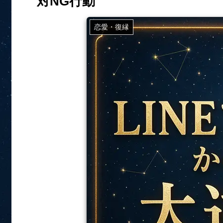
対NG行動
恋愛・復縁