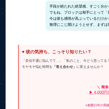
手段が絶たれた絶望感、すごく分か
でもね、ブロックは相手にとって「
今は彼も感情が高ぶっているだけか
無理にこじ開けようとせず、まずは
♥ 彼の気持ち、こっそり知りたい？
「音信不通に悩んでて…」「私のこと、今どう思ってる
モヤモヤ悩む時間を
「答え合わせ」
に変えませんか？
＼ 簡
▶ 4,00
♥創業21年の実