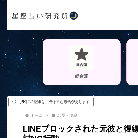
星座占い研究所
総合運
ⓘ [PR]この記事は広告を含む場合があります
ホーム
恋愛・復縁
LINEブロックされた元彼と