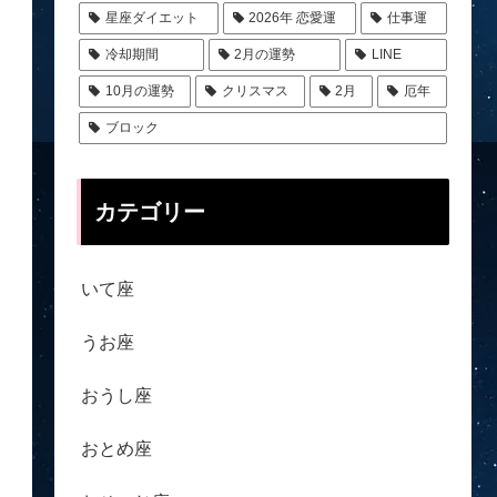
星座ダイエット
2026年 恋愛運
仕事運
冷却期間
2月の運勢
LINE
10月の運勢
クリスマス
2月
厄年
ブロック
カテゴリー
いて座
うお座
おうし座
おとめ座