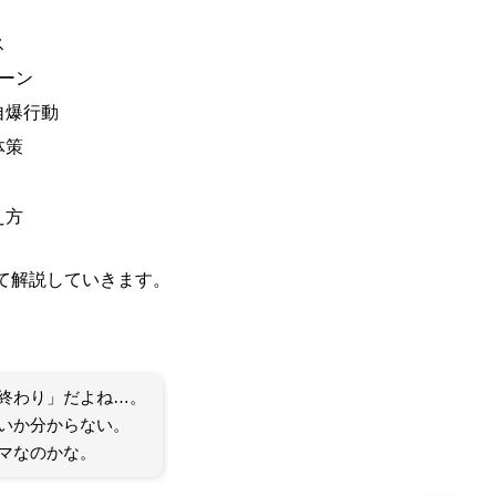
ス
ーン
自爆行動
体策
え方
て解説していきます。
終わり」だよね…。
いか分からない。
マなのかな。