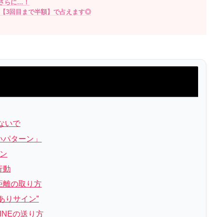
さらに…！
【3回目まで半額】で占えます◎
ないで
いパターン」
ン
行動
距離の取り方
ありサイン”
INEの送り方