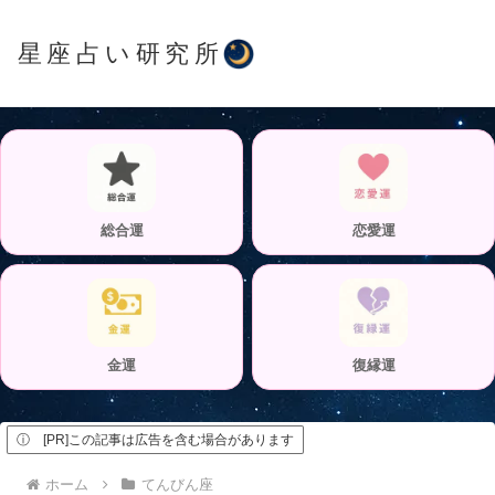
星座占い研究所
総合運
恋愛運
金運
復縁運
ⓘ [PR]この記事は広告を含む場合があります
ホーム
てんびん座