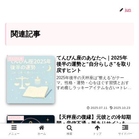
jun
関連記事
てんびん座のあなたへ｜2025年
てんびん座
後半の運勢と“自分らしさ”を取り
戻すヒント
2025年後半の天秤座は“整える”がテー
マ。性格・運勢・心をほぐす習慣とおす
すめ癒しラッキーアイテムを占い×トレー
ナー視点でお届け。
2025.07.11
2025.10.23
【天秤座の復縁】元彼との冷却期
てんびん座
間・音信不通・脈ありサイン＆
LINE例文まで完全ガイド
メニュー
ホーム
検索
トップ
サイドバー
天秤座の復縁完全ガイド。冷却期間の目