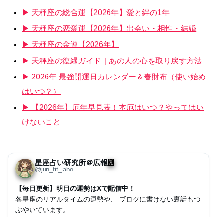
▶ 天秤座の総合運【2026年】愛と絆の1年
▶ 天秤座の恋愛運【2026年】出会い・相性・結婚
▶ 天秤座の金運【2026年】
▶ 天秤座の復縁ガイド｜あの人の心を取り戻す方法
▶ 2026年 最強開運日カレンダー＆春財布（使い始め
はいつ？）
▶ 【2026年】厄年早見表！本厄はいつ？やってはい
けないこと
星座占い研究所＠広報
@jun_fit_labo
【毎日更新】明日の運勢はXで配信中！
各星座のリアルタイムの運勢や、 ブログに書けない裏話もつ
ぶやいています。