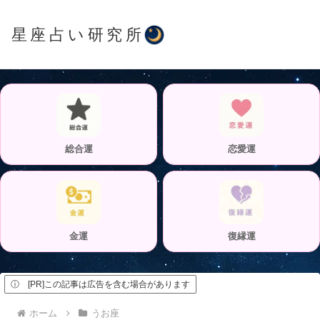
星座占い研究所
総合運
恋愛運
金運
復縁運
ⓘ [PR]この記事は広告を含む場合があります
ホーム
うお座