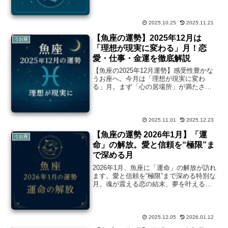
あなたの世界が大きく広がります。
2025.10.25
2025.11.21
【魚座の運勢】2025年12月は
うお座
「理想が現実に変わる」月！恋
愛・仕事・金運を徹底解説
【魚座の2025年12月運勢】感受性豊かな
うお座へ。今月は「理想が現実に変わ
る」月。まず「心の居場所」が満たされ
（12/5満月）、それを土台に「新しいキ
ャリア」がスタート（12/20新月）。恋
愛・仕事・金運・週別アドバイスまで徹
底解説。
2025.11.01
2025.12.23
【魚座の運勢 2026年1月】「運
うお座
命」の解放。愛と信頼を“極限”ま
で深める月
2026年1月、魚座に「運命」の解放が訪れ
ます。愛と信頼を“極限”まで深める特別な
月。魂が震える恋の結末、夢を叶える仕
事の転機、巡り来る豊かさとは？特に「1
月3日」に起こる愛の奇跡は必見。今月の
運勢と開運法を徹底解説。
2025.12.05
2026.01.12