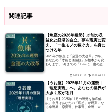
関連記事
【魚座の2026年運勢】才能の収
うお座
益化と経済的自立。夢を現実に変
え、「一生モノの稼ぐ力」を身に
つける年
2026年の魚座は「金運の大改革」の年。
あなたの「才能と価値観」が根本から変
わります。6月までの「12年に一度の恋
愛・創造性ピーク」を、後半どう「本物
のお金」に変えていくか？土星が導く現
2025.11.13
2026.01.12
実的な基盤づくりを徹底解説。
【うお座】2025年11月の運勢｜
うお座
「理想実現」へ。あなたの世界が
大きく広がる月
【うお座】2025年11月の運勢を徹底解
説。今月はあなたの「理想」が現実にな
る幸運期！恋愛運、仕事運、金運、未来
へのチャンスまで詳しくお伝えします。