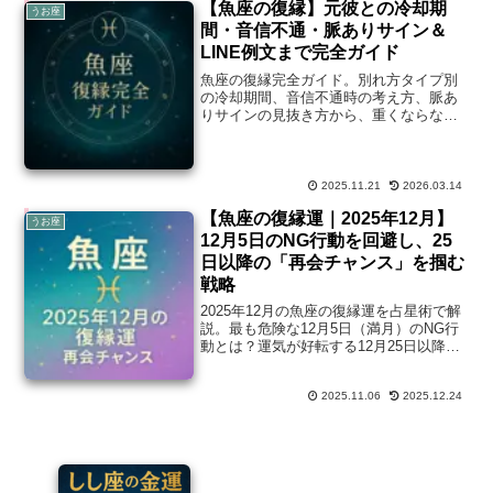
【魚座の復縁】元彼との冷却期
うお座
間・音信不通・脈ありサイン＆
LINE例文まで完全ガイド
魚座の復縁完全ガイド。別れ方タイプ別
の冷却期間、音信不通時の考え方、脈あ
りサインの見抜き方から、重くならない
LINE例文やNG行動、自分を守る境界線の
引き方まで、元彼との関係を整えるポイ
ントを丁寧に解説します。
2025.11.21
2026.03.14
【魚座の復縁運｜2025年12月】
うお座
12月5日のNG行動を回避し、25
日以降の「再会チャンス」を掴む
戦略
2025年12月の魚座の復縁運を占星術で解
説。最も危険な12月5日（満月）のNG行
動とは？運気が好転する12月25日以降に
取るべき具体的な行動戦略をアドバイス
します。
2025.11.06
2025.12.24