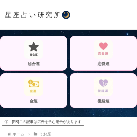
星座占い研究所
総合運
恋愛運
金運
復縁運
ⓘ [PR]この記事は広告を含む場合があります
ホーム
うお座